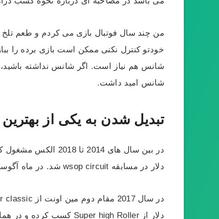
می باشد در مصاحبه ای درباره نحوه کسب درآم
من چند سال فوتبال بازی می کردم و طعم تلخ و
خودتو کنترل نکنی ممکن است بازی برده را بب
شانس هم نیاز است. اگر شانس نداشته باشید، مم
شانس امید داشت.
تبدیل شدن به یکی از بهترین 
دلار در مسابقه wsop circuit شد. در ماه آگوست همان سال برنده تورنمنت نولیمیت هولدم با ورودی 2650 دلار به همراه 204600 دلار جایزه شد.