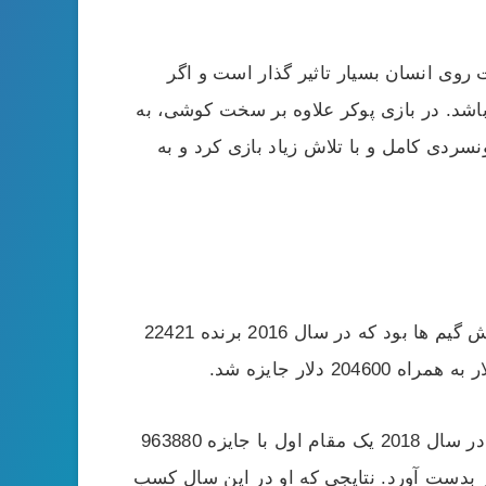
وی انسان بسیار تاثیر گذار است و اگر
شد. در بازی پوکر علاوه بر سخت کوشی، به
سردی کامل و با تلاش زیاد بازی کرد و به
در بین سال های 2014 تا 2018 الکس مشغول کسب تجربه از پوکر و بازی های آنلاین بود. اولین جایزه او در کش گیم ها بود که در سال 2016 برنده 22421
در سال 2017 مقام دوم مین اونت از WPT diamond world poker classic در کازینوی بلاگیو را کسب کرد. او در سال 2018 یک مقام اول با جایزه 963880
Super high Rol کسب کرده و در همان سال در رقابت با ایزاک هکستون مقام دوم را با 216000 دلار بدست آورد. نتایجی که او در این سال کسب