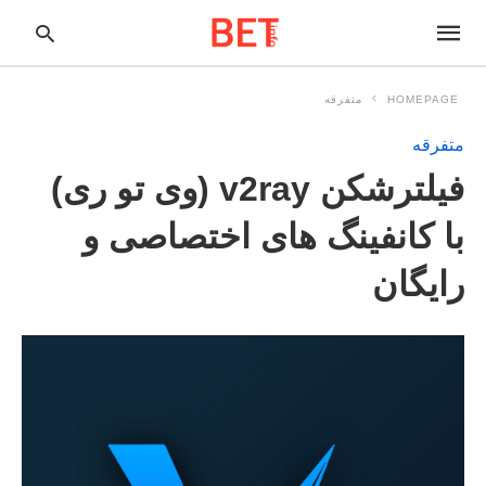
HOMEPAGE
متفرقه
متفرقه
pe
فیلترشکن v2ray (وی تو ری)
ur
ch
ry
با کانفینگ های اختصاصی و
nd
it
رایگان
r: