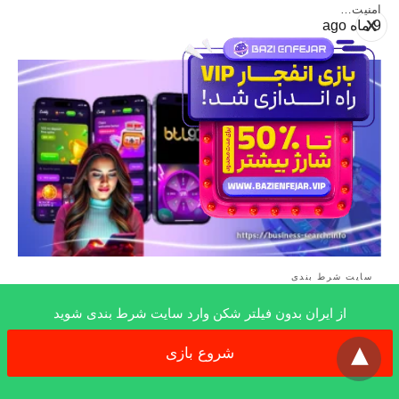
امنیت…
X
9 ماه ago
سایت شرط بندی
از ایران بدون فیلتر شکن وارد سایت شرط بندی شوید
معرفی سایت بتل۹۰ (btl90): ورود به آدرس جدید
x
برای شرط بندی پر سود
شروع بازی
بتل 90 (btl90) یکی از سایت های معروف شرط بندی می باشد. از امکانات
بی…
9 ماه ago