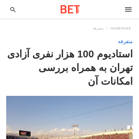
HOMEPAGE
متفرقه
متفرقه
pe
استادیوم 100 هزار نفری آزادی
ur
ch
ry
تهران به همراه بررسی
nd
it
امکانات آن
r: