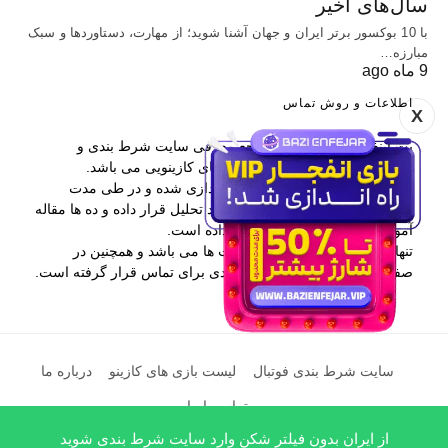
سال‌های اخیر
با 10 بوکسور برتر ایران و جهان آشنا شوید؛ از مهارت، دستاوردها و سبک
مبارزه…
9 ماه ago
اطلاعات و روش تماس
X
بت اینفو یکی از برترین مراجع معرفی سایت شرط بندی و
همچنین آموزش پیش بینی و بازی های کازینویی می باشد.
این وب سایت در سال 1397 راه اندازی شده و در طی مدت
فعالیتش بیش از 400 سایت را مورد تحلیل قرار داده و ده ها مقاله
آموزشی در اختیار کاربران قرار داده است.
تنها راه ارتباطی با بت اینفو کامنت ها می باشد و همچنین در
صفحه درباره ما نیز اطلاعات مفیدی برای تماس قرار گرفته است.
سایت شرط بندی فوتبال
لیست بازی های کازینو
درباره ما
تماس با ما
از ایران بدون فیلتر شکن وارد سایت شرط بندی شوید