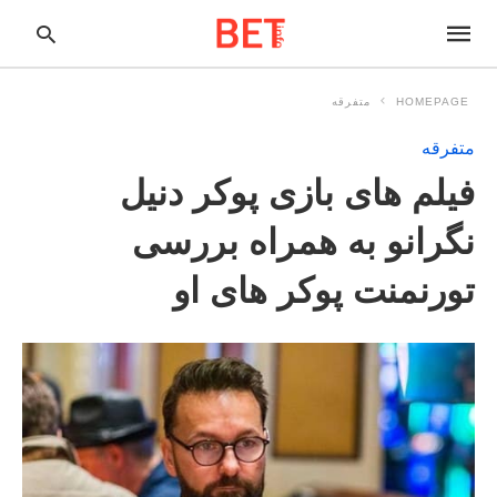
HOMEPAGE
متفرقه
متفرقه
pe
فیلم های بازی پوکر دنیل
ur
ch
ry
نگرانو به همراه بررسی
nd
it
تورنمنت پوکر های او
r: