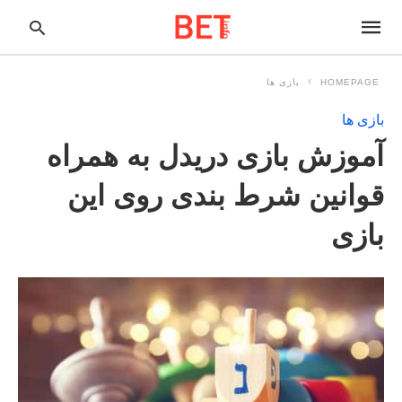
HOMEPAGE
بازی ها
بازی ها
pe
آموزش بازی دریدل به همراه
ur
ch
ry
قوانین شرط بندی روی این
nd
it
بازی
r: