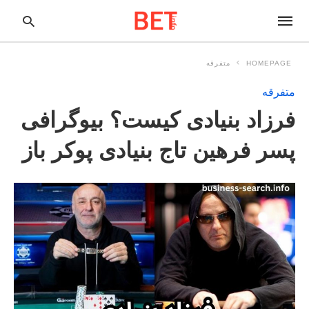
HOMEPAGE
متفرقه
متفرقه
pe
فرزاد بنیادی کیست؟ بیوگرافی
ur
ch
ry
پسر فرهین تاج بنیادی پوکر باز
nd
it
r: