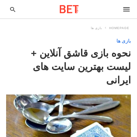
HOMEPAGE
بازی ها
بازی ها
pe
نحوه بازی قاشق آنلاین +
ur
ch
ry
لیست بهترین سایت های
nd
it
ایرانی
r: