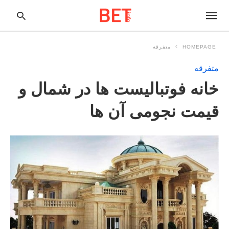
HOMEPAGE
متفرقه
متفرقه
pe
خانه فوتبالیست ها در شمال و
ur
ch
ry
قیمت نجومی آن ها
nd
it
r: