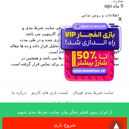
مبارزه…
9 ماه ago
اطلاعات و روش تماس
X
بت اینفو یکی از برترین مراجع معرفی سایت شرط بندی و
همچنین آموزش پیش بینی و بازی های کازینویی می باشد.
این وب سایت در سال 1397 راه اندازی شده و در طی مدت
فعالیتش بیش از 400 سایت را مورد تحلیل قرار داده و ده ها مقاله
آموزشی در اختیار کاربران قرار داده است.
تنها راه ارتباطی با بت اینفو کامنت ها می باشد و همچنین در
صفحه درباره ما نیز اطلاعات مفیدی برای تماس قرار گرفته است.
سایت شرط بندی فوتبال
لیست بازی های کازینو
درباره ما
تماس با ما
از ایران بدون فیلتر شکن وارد سایت شرط بندی شوید
x
All Rights Reserved
شروع بازی