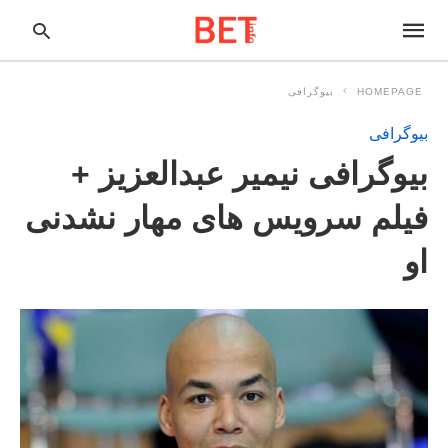
HOMEPAGE
بیوگرافی
بیوگرافی
pe
بیوگرافی نیمیر عبدالعزیز +
ur
ch
ry
فیلم سرویس های مهار نشدنی
nd
it
او
r: