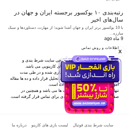
رتبه‌بندی ۱۰ بوکسور برجسته ایران و جهان در
سال‌های اخیر
با 10 بوکسور برتر ایران و جهان آشنا شوید؛ از مهارت، دستاوردها و سبک
مبارزه…
9 ماه ago
اطلاعات و روش تماس
X
بت اینفو یکی از برترین مراجع معرفی سایت شرط بندی و
همچنین آموزش پیش بینی و بازی های کازینویی می باشد.
این وب سایت در سال 1397 راه اندازی شده و در طی مدت
فعالیتش بیش از 400 سایت را مورد تحلیل قرار داده و ده ها مقاله
آموزشی در اختیار کاربران قرار داده است.
تنها راه ارتباطی با بت اینفو کامنت ها می باشد و همچنین در
صفحه درباره ما نیز اطلاعات مفیدی برای تماس قرار گرفته است.
سایت شرط بندی فوتبال
لیست بازی های کازینو
درباره ما