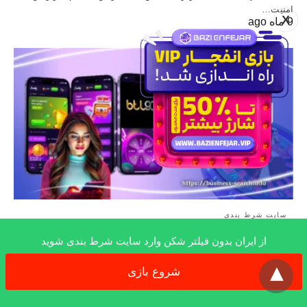
امنیت…
X
9 ماه ago
سایت شرط بندی
از ایران بدون فیلتر شکن وارد سایت شرط بندی شوید
معرفی سایت بتل۹۰ (btl90): ورود به آدرس جدید
x
برای شرط بندی پر سود
شروع بازی
بتل 90 (btl90) یکی از سایت های معروف شرط بندی می باشد. از امکانات
بی…