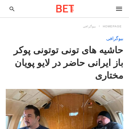
HOMEPAGE
بیوگرافی
بیوگرافی
pe
حاشیه های تونی توتونی پوکر
ur
ch
ry
باز ایرانی حاضر در لایو پویان
nd
it
مختاری
r: