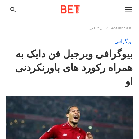
HOMEPAGE
بیوگرافی
بیوگرافی
pe
بیوگرافی ویرجیل فن دایک به
ur
ch
ry
همراه رکورد های باورنکردنی
nd
it
او
r: