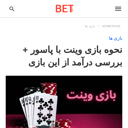
HOMEPAGE
بازی ها
بازی ها
pe
نحوه بازی وینت با پاسور +
ur
ch
ry
بررسی درآمد از این بازی
nd
it
r: