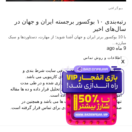
بیوگرافی
رتبه‌بندی ۱۰ بوکسور برجسته ایران و جهان در
سال‌های اخیر
با 10 بوکسور برتر ایران و جهان آشنا شوید؛ از مهارت، دستاوردها و سبک
مبارزه…
9 ماه ago
اطلاعات و روش تماس
X
بت اینفو یکی از برترین مراجع معرفی سایت شرط بندی و
همچنین آموزش پیش بینی و بازی های کازینویی می باشد.
این وب سایت در سال 1397 راه اندازی شده و در طی مدت
فعالیتش بیش از 400 سایت را مورد تحلیل قرار داده و ده ها مقاله
آموزشی در اختیار کاربران قرار داده است.
تنها راه ارتباطی با بت اینفو کامنت ها می باشد و همچنین در
صفحه درباره ما نیز اطلاعات مفیدی برای تماس قرار گرفته است.