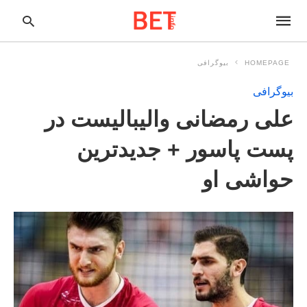
HOMEPAGE
بیوگرافی
بیوگرافی
pe
علی رمضانی والیبالیست در
ur
ch
ry
پست پاسور + جدیدترین
nd
it
حواشی او
r: