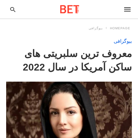
HOMEPAGE
بیوگرافی
بیوگرافی
pe
معروف ترین سلبریتی های
ur
ch
ry
ساکن آمریکا در سال 2022
nd
it
r: