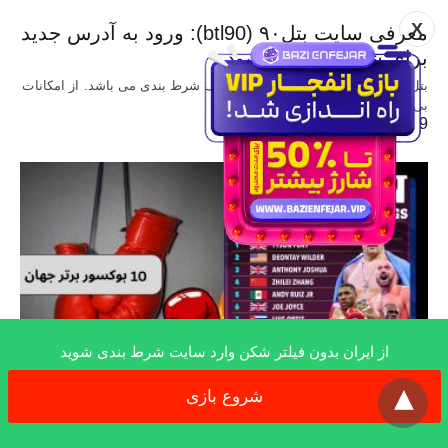
X
معرفی سایت بتل۹۰ (btl90): ورود به آدرس جدید
برای شرط بندی پر سود
بتل 90 (btl90) یکی از سایت های معروف شرط بندی می باشد. از امکانات
بی…
9 ماه ago
از ایران بدون فیلتر شکن وارد سایت شرط بندی شوید
x
شروع بازی
بیوگرافی