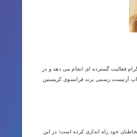
 سال 1370 می باشد و مدت هاست در اینستاگرام فعالیت گسترده‌ ای انجام می‌ دهد و در
ت آرایشی فعالیت می‌ کند. این موضوع را هم باید افزود که او به مدت 6 سال میکاپ آرتیست رسمی برند فرانسوی کریستین
خاطبان خود راه اندازی کرده است؛ در این