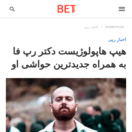
HOMEPAGE
اخبار رپی
اخبار رپی
pe
هیپ هاپولوژیست دکتر رپ فا
ur
ch
ry
به همراه جدیدترین حواشی او
nd
it
r: