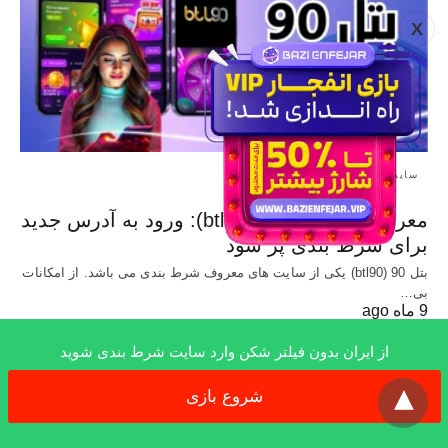
X
سایت شرط بندی
معرفی سایت بتل۹۰ (btl90): ورود به آدرس جدید
برای شرط بندی پر سود
بتل 90 (btl90) یکی از سایت های معروف شرط بندی می باشد. از امکانات
بی…
9 ماه ago
از ایران بدون فیلتر شکن وارد سایت شرط بندی شوید
x
شروع بازی