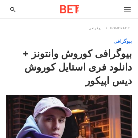
HOMEPAGE
بیوگرافی
بیوگرافی
pe
بیوگرافی کوروش وانتونز +
ur
ch
ry
دانلود فری استایل کوروش
nd
it
دیس اپیکور
r: