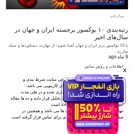
بیوگرافی
رتبه‌بندی ۱۰ بوکسور برجسته ایران و جهان در
سال‌های اخیر
با 10 بوکسور برتر ایران و جهان آشنا شوید؛ از مهارت، دستاوردها و سبک
مبارزه…
9 ماه ago
اطلاعات و روش تماس
X
بت اینفو یکی از برترین مراجع معرفی سایت شرط بندی و
همچنین آموزش پیش بینی و بازی های کازینویی می باشد.
این وب سایت در سال 1397 راه اندازی شده و در طی مدت
فعالیتش بیش از 400 سایت را مورد تحلیل قرار داده و ده ها مقاله
آموزشی در اختیار کاربران قرار داده است.
تنها راه ارتباطی با بت اینفو کامنت ها می باشد و همچنین در
صفحه درباره ما نیز اطلاعات مفیدی برای تماس قرار گرفته است.